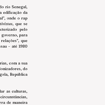
do rio Senegal, 
 edificação da 
l”, onde o rap 
tiviztas
, que se 
terizado pelo 
 governo, para 
relações”, que 
au – até 1980 
ias, com a sua 
onizadores, do 
ola, República 
r as culturas, 
rcunstâncias, 
ra de maneira 