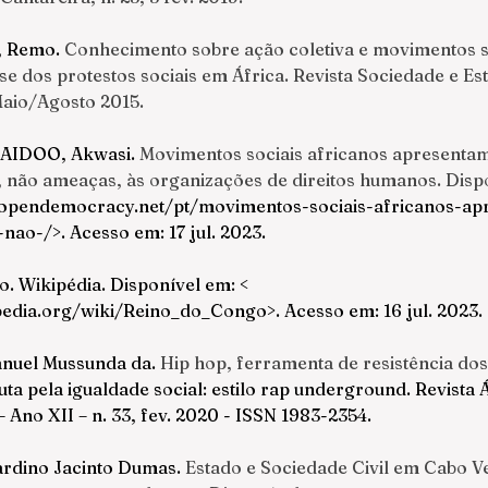
 Remo. 
Conhecimento sobre ação coletiva e movimentos so
se dos protestos sociais em África
. Revista Sociedade e Es
aio/Agosto 2015.
 AIDOO, Akwasi. 
Movimentos sociais africanos apresentam
 não ameaças, às organizações de direitos humanos
. Disp
opendemocracy.net/pt/movimentos-sociais-africanos-ap
-nao-/
>. Acesso em: 17 jul. 2023.
. Wikipédia. Disponível em: < 
ipedia.org/wiki/Reino_do_Congo
>. Acesso em: 16 jul. 2023.
nuel Mussunda da. 
Hip hop, ferramenta de resistência do
ta pela igualdade social: estilo rap underground. Revista Á
 Ano XII – n. 33, fev. 2020 - ISSN 1983-2354.
rdino Jacinto Dumas. 
Estado e Sociedade Civil em Cabo V