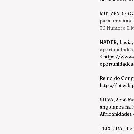
MUTZENBERG,
para uma análi
30 Número 2 M
NADER, Lúcia;
oportunidades,
<
https://www.
oportunidades
Reino do Congo
https://pt.wik
SILVA, José Ma
angolanos na lu
Africanidades –
TEIXEIRA, Rica