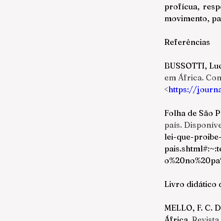
profícua, resp
movimento, pa
Referências
BUSSOTTI, Lu
em África. Con
<
https://journ
Folha de São P
país
. Disponíve
lei-que-proibe
pais.shtml#:
o%20no%20pa
Livro didático 
MELLO, F. C. D
África. 
Revista