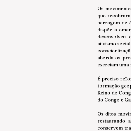
Os movimento 
que recobraram
barragem de 
dispõe a emanc
desenvolveu 
ativismo socia
conscientizaç
aborda os pro
exerciam uma m
É preciso refo
formação geopo
Reino do Congo
do Congo e Ga
Os ditos movim
restaurando a
conservem tra