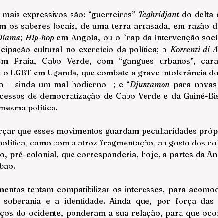
mais expressivos são: “guerreiros” 
Taghridjant
 do delta 
 os saberes locais, de uma terra arrasada, em razão da
Diama
; 
Hip-hop
 em Angola, ou o “rap da intervenção socia
ipação cultural no exercício da política; o 
Korrenti di A
em Praia, Cabo Verde, com “gangues urbanos”, carac
l; o LGBT em Uganda, que combate a grave intolerância do
ão – ainda um mal hodierno –; e “
Djuntamon
 para novas 
cessos de democratização de Cabo Verde e da Guiné-Biss
esma política. 
rçar que esses movimentos guardam peculiaridades própr
lítica, como com a atroz fragmentação, ao gosto dos col
, pré-colonial, que corresponderia, hoje, a partes da Ang
bão.
entos tentam compatibilizar os interesses, para acomoda
 soberania e a identidade. Ainda que, por força das ci
ços do ocidente, ponderam a sua relação, para que ocor