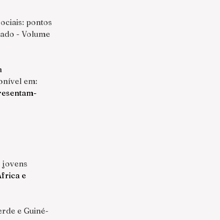
ciais: pontos 
tado - Volume 
 
onível em: 
resentam-
s jovens
frica e 
erde e Guiné-