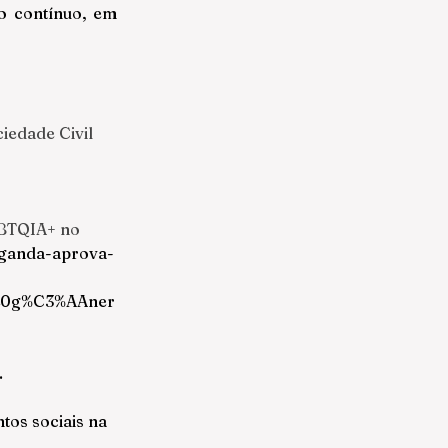
o contínuo, em 
iedade Civil 
GBTQIA+ no 
uganda-aprova-
%20g%C3%AAner
.
tos sociais na 