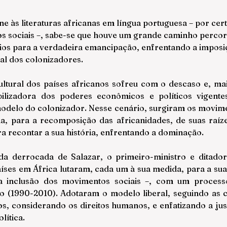
e às literaturas africanas em língua portuguesa – por cert
 sociais –, sabe-se que houve um grande caminho percor
ios para a verdadeira emancipação, enfrentando a imposiç
tal dos colonizadores.
ultural dos países africanos sofreu com o descaso e, mai
bilizadora dos poderes econômicos e políticos vigentes
odelo do colonizador. Nesse cenário, surgiram os movimen
na, para a recomposição das africanidades, de suas raízes
ra recontar a sua história, enfrentando a dominação.
a derrocada de Salazar, o primeiro-ministro e ditador 
aíses em África lutaram, cada um à sua medida, para a sua
a inclusão dos movimentos sociais –, com um process
 (1990-2010). Adotaram o modelo liberal, seguindo as co
os, considerando os direitos humanos, e enfatizando a jus
lítica.