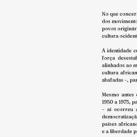
No que concern
dos movimentos
povos originár
cultura ociden
A identidade c
força desesta
alinhados ao m
cultura africa
abafadas –, pa
Mesmo antes d
1950 a 1975, p
– aí ocorreu 
democratização
países african
e a liberdade po