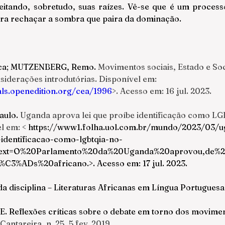
eitando, sobretudo, suas raízes. Vê-se que é um process
ra rechaçar a sombra que paira da dominação.
ca; MUTZENBERG, Remo. 
Movimentos sociais, Estado e Soc
siderações introdutórias
. Disponível em: 
als.openedition.org/cea/1996
>. Acesso em: 16 jul. 2023.
aulo. 
Uganda aprova lei que proíbe identificação como L
l em: <
https://www1.folha.uol.com.br/mundo/2023/03/
-identificacao-como-lgbtqia-no-
~:text=O%20Parlamento%20da%20Uganda%20aprovou,de
%C3%ADs%20africano
.>. Acesso em: 17 jul. 2023.
da disciplina – Literaturas Africanas em Língua Portuguesa
E. Reflexões críticas sobre o debate em torno dos movimen
 Cantareira
, n. 25, 5 fev. 2019.