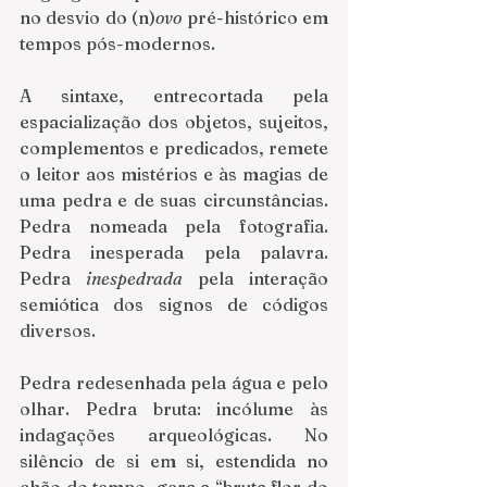
no desvio do (n)
ovo
 pré-histórico em 
tempos pós-modernos.  
A sintaxe, entrecortada pela 
espacialização dos objetos, sujeitos, 
complementos e predicados, remete 
o leitor aos mistérios e às magias de 
uma pedra e de suas circunstâncias. 
Pedra nomeada pela fotografia. 
Pedra inesperada pela palavra. 
Pedra 
inespedrada
 pela interação 
semiótica dos signos de códigos 
diversos.
Pedra redesenhada pela água e pelo 
olhar. Pedra bruta: incólume às 
indagações arqueológicas. No 
silêncio de si em si, estendida no 
chão do tempo, gera a “bruta flor do 