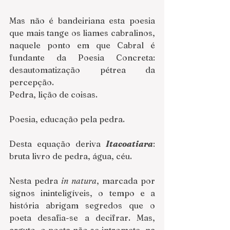
Mas não é bandeiriana esta poesia 
que mais tange os liames cabralinos, 
naquele ponto em que Cabral é 
fundante da Poesia Concreta: 
desautomatização pétrea da 
percepção.
Pedra, lição de coisas. 
Poesia, educação pela pedra. 
Desta equação deriva 
Itacoatiara
: 
bruta livro de pedra, água, céu.
Nesta pedra 
in natura
, marcada por 
signos ininteligíveis, o tempo e a 
história abrigam segredos que o 
poeta desafia-se a decifrar. Mas, 
arguto, o poeta não se intromete  na 