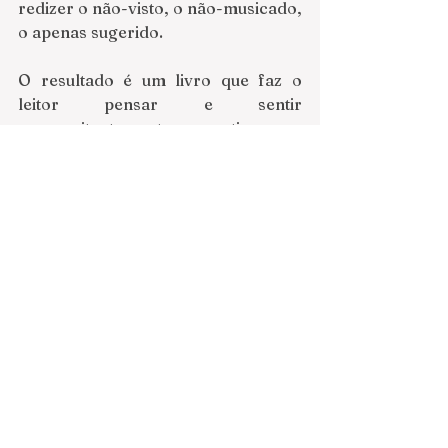
redizer o não-visto, o não-musicado, 
o apenas sugerido.
O resultado é um livro que faz o 
leitor pensar e sentir 
concomitantemente: o senti pensa-
(
mento
) como um só bloco. Não há 
mais lugar para a aristotélico-
cartersiana separação entre razão e 
emoção. 
A poesia de Juca Pontes e a 
fotografia de João Lobo entregam-
se no kama-sutra da linguagem: 
gozo prolongado a cada poema, a 
cada fotografia, em busca de um 
impossível fim. Os meandros do 
dizer acabam sendo o fim, a 
finalidade última da poesia. O poeta 