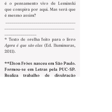
é o pensamento vivo de Leminski 
que conspira por aqui. Mas será que 
é mesmo assim?
 ___________________________________
___________________________________
________________
* Texto de orelha feito para o livro 
Agora é que são elas
 (Ed. Iluminuras, 
2011).
**Elson Fróes nasceu em São Paulo. 
Formou-se em Letras pela PUC-SP. 
Realiza trabalho de divulgação 
cultural desde 1998 no portal 
Pop 
Box
. Publicou os livros: 
Poemas 
diversos
 em 2008, 
Viajo com os olhos
, 
poemas visuais, em 2018, 
Brinquedos 
quebrados 
em 2019 e 
Poemas 
traduzidos
 em 2022. Foi curador de 