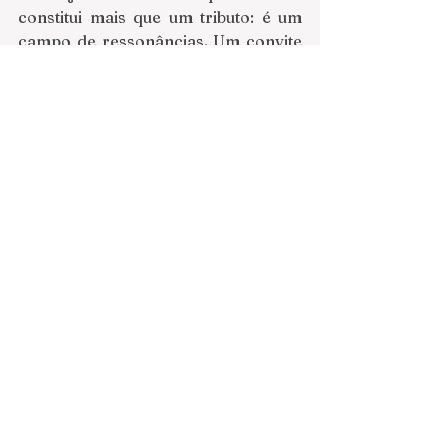
constitui mais que um tributo: é um 
campo de ressonâncias. Um convite 
a pensar Haroldo de Campos como 
poeta, tradutor, crítico, pensador – 
e, sobretudo, como um criador que 
soube reinventar a literatura em 
língua portuguesa, abrindo-a ao 
risco, ao mundo e ao infinito da 
linguagem.
Desejamos boa leitura.
Claudio Daniel
André Dick (Org.)