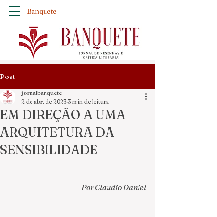
Banquete
Post
jornalbanquete
2 de abr. de 2023
3 min de leitura
EM DIREÇÃO A UMA
ARQUITETURA DA
SENSIBILIDADE
Por Claudio Daniel