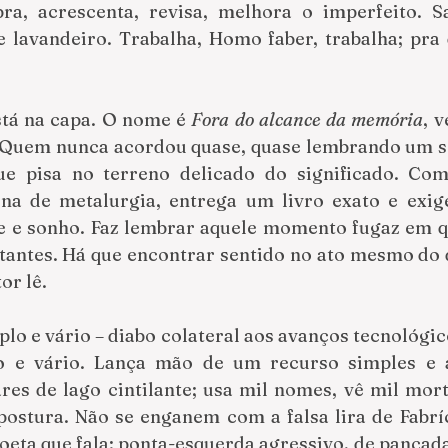
ra, acrescenta, revisa, melhora o imperfeito. S
e lavandeiro. Trabalha, Homo faber, trabalha; pra 
stá na capa. O nome é 
Fora do alcance da memória
). Quem nunca acordou quase, quase lembrando um s
ue pisa no terreno delicado do significado. Com
ina de metalurgia, entrega um livro exato e exige
e e sonho. Faz lembrar aquele momento fugaz em que
tantes. Há que encontrar sentido no ato mesmo do d
or lê.
o e vário – diabo colateral aos avanços tecnológicos
o e vário. Lança mão de um recurso simples e a
res de lago cintilante; usa mil nomes, vê mil mort
ostura. Não se enganem com a falsa lira de Fabríc
ta que fala: ponta-esquerda agressivo, de pancada 