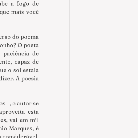
abe a fogo de 
que mais você 
, verso do poema 
onho? O poeta 
 paciência de 
nte, capaz de 
 o sol estala 
izer. A poesia 
 –, o autor se 
proveita esta 
es, vai em mil 
io Marques, é 
considerável, 