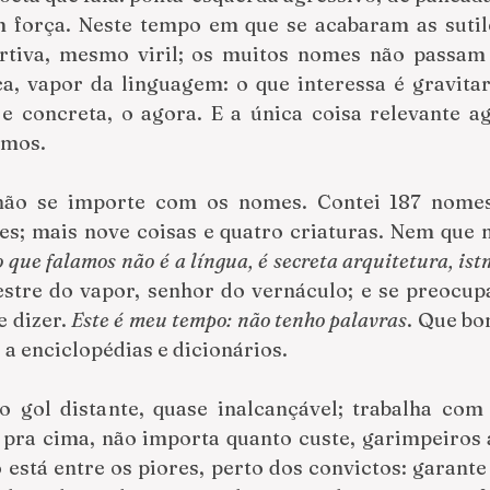
m força. Neste tempo em que se acabaram as sutile
sertiva, mesmo viril; os muitos nomes não passam 
a, vapor da linguagem: o que interessa é gravitar 
 e concreta, o agora. E a única coisa relevante ag
amos.
não se importe com os nomes. Contei 187 nomes 
es; mais nove coisas e quatro criaturas. Nem que n
o que falamos não é a língua, é secreta arquitetura, istm
stre do vapor, senhor do vernáculo; e se preocup
e dizer. 
Este é meu tempo: não tenho palavras
. Que bom
s a enciclopédias e dicionários.
o gol distante, quase inalcançável; trabalha com 
 pra cima, não importa quanto custe, garimpeiros a
o está entre os piores, perto dos convictos: garante 