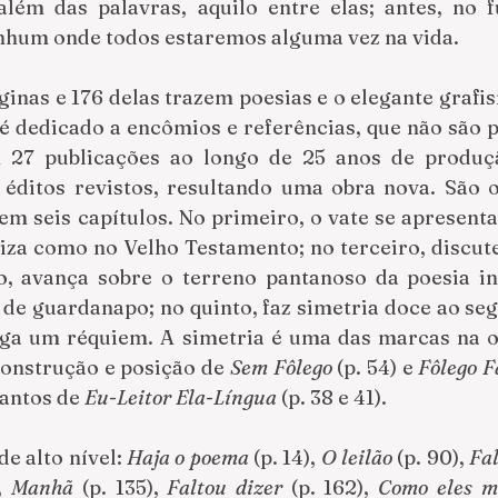
 além das palavras, aquilo entre elas; antes, no f
hum onde todos estaremos alguma vez na vida.
ginas e 176 delas trazem poesias e o elegante grafi
 é dedicado a encômios e referências, que não são p
 27 publicações ao longo de 25 anos de produçã
éditos revistos, resultando uma obra nova. São oi
m seis capítulos. No primeiro, o vate se apresenta e
iza como no Velho Testamento; no terceiro, discute
o, avança sobre o terreno pantanoso da poesia ins
 de guardanapo; no quinto, faz simetria doce ao seg
rega um réquiem. A simetria é uma das marcas na o
construção e posição de 
Sem Fôlego
 (p. 54) e 
Fôlego F
antos de 
Eu-Leitor Ela-Língua 
(p. 38 e 41).
e alto nível: 
Haja o poema
 (p. 14), 
O leilão
 (p. 90), 
Fal
, 
Manhã
 (p. 135), 
Faltou dizer
 (p. 162), 
Como eles m