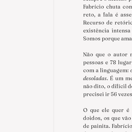
Fabrício chuta co
reto, a fala é as
Recurso de retóric
existência intensa
Somos porque am
Não que o autor 
pessoas e 78 lugar
com a linguagem: 
desoladas
. É um me
não dito, o difícil d
precisei ir 56 veze
O que ele quer é 
doidos, os que vão
de painita. Fabríci