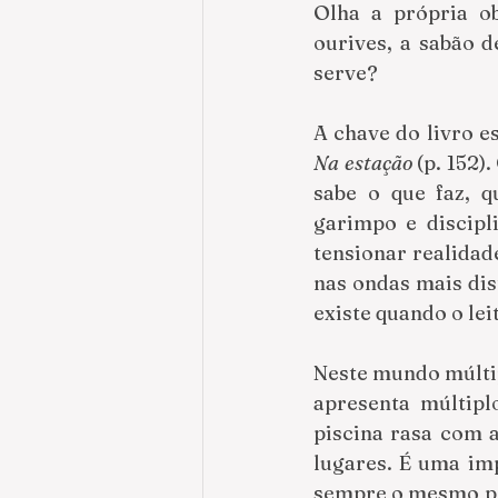
Olha a própria ob
ourives, a sabão d
serve?
A chave do livro e
Na estação
 (p. 152
sabe o que faz, q
garimpo e discipl
tensionar realidad
nas ondas mais dis
existe quando o leit
Neste mundo múltipl
apresenta múltipl
piscina rasa com a
lugares. É uma imp
sempre o mesmo poe