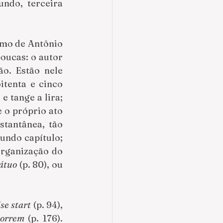
undo, terceira 
smo de Antônio 
oucas: o autor 
o. Estão nele 
tenta e cinco 
 tange a lira; 
 o próprio ato 
tantânea, tão 
undo capítulo; 
rganização do 
átuo 
(p. 80), ou 
se start
 (p. 94), 
orrem
 (p. 176). 