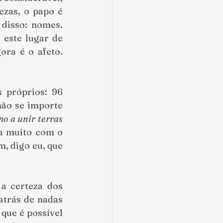
zas, o papo é 
disso: nomes. 
este lugar de 
ora é o afeto. 
próprios: 96 
ão se importe 
o a unir terras 
a muito com o 
, digo eu, que 
a certeza dos 
trás de nadas 
que é possível 