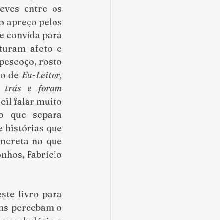
eves entre os 
o apreço pelos 
e convida para 
turam afeto e 
escoço, rosto 
o de 
Eu-Leitor, 
 trás e foram 
cil falar muito 
o que separa 
 histórias que 
ncreta no que 
hos, Fabrício 
te livro para 
ns percebam o 