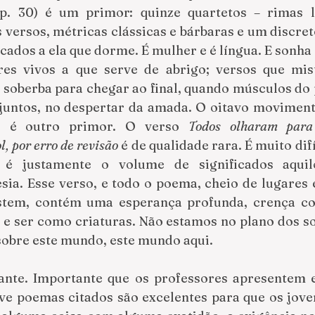
(p. 30) é um primor: quinze quartetos – rimas l
 versos, métricas clássicas e bárbaras e um discret
cados a ela que dorme. É mulher e é língua. E sonha 
res vivos a que serve de abrigo; versos que mis
soberba para chegar ao final, quando músculos do p
 juntos, no despertar da amada. O oitavo moviment
) é outro primor. O verso 
Todos olharam para
, por erro de revisão
 é de qualidade rara. É muito difí
é justamente o volume de significados aquil
sia. Esse verso, e todo o poema, cheio de lugares e
stem, contém uma esperança profunda, crença co
 ser como criaturas. Não estamos no plano dos son
 sobre este mundo, este mundo aqui.
ante. Importante que os professores apresentem es
ve poemas citados são excelentes para que os jove