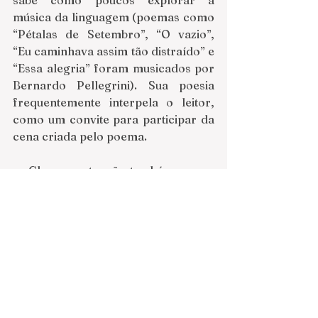
música da linguagem (poemas como 
“Pétalas de Setembro”, “O vazio”, 
“Eu caminhava assim tão distraído” e 
“Essa alegria” foram musicados por 
Bernardo Pellegrini). Sua poesia 
frequentemente interpela o leitor, 
como um convite para participar da 
cena criada pelo poema.
    Chamo a atenção também para o 
despojamento e simplicidade de 
certas peças, sobretudo as mais 
recentes como “A arte de sempre 
sorrir”, “A realidade é um reles 
plágio do inverno”, “Sobrevida” e 
“Três mundos”. Pelo fato desses 
poemas terem sido escritos na idade 
madura, com um bom 