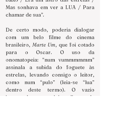
Mas sonhava em ver a LUA / Para 
chamar de sua”. 
De certo modo, poderia dialogar 
com um belo filme do cinema 
brasileiro, 
Marte Um
, que foi cotado 
para o Oscar. O uso da 
onomatopeia: “num vummmmmm” 
assinala a subida do foguete às 
estrelas, levando consigo o leitor, 
como num “pulo” (leia-se “lua” 
dentro deste termo). O vazio 
interestelar, o sujeito diante de 
estrelas e planetas, é a 
representação da solidão do sonho, 
assim como se apresentava em 
Casa
, 
mas de como este sonho, ao mesmo 
tempo, transcende qualquer sujeito 