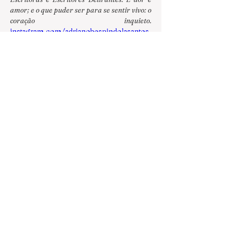
amor; e o que puder ser para se sentir vivo: o 
coração inquieto.
instagram.com/adrianobespindolasantos
/
 | 
facebook.com/adrianobespindolasantos
 | 
adrianobespindolasantos@gmail.com
.
***
Referências
Classe de palavras. Disponível em: < 
https://mundoeducacao.uol.com.br/gra
matica/classes-palavras.htm
>. Acesso 
em: 23 ago. 2022.
NICOLAU, Eunice M. D. Sintaxe. 
Disponível em: < 
https://www.ceale.fae.ufmg.br/glossario
ceale/verbetes/sintaxe
>. Acesso em: 22 
ago. 2022.