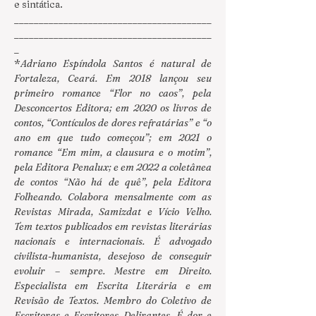
e sintática.
________________________________________
________________________________________
_
*
Adriano Espíndola Santos é natural de 
Fortaleza, Ceará. Em 2018 lançou seu 
primeiro romance “Flor no caos”, pela 
Desconcertos Editora; em 2020 os livros de 
contos, “Contículos de dores refratárias” e “o 
ano em que tudo começou”; em 2021 o 
romance “Em mim, a clausura e o motim”, 
pela Editora Penalux; e em 2022 a coletânea 
de contos “Não há de quê”, pela Editora 
Folheando. Colabora mensalmente com as 
Revistas Mirada, Samizdat e Vício Velho. 
Tem textos publicados em revistas literárias 
nacionais e internacionais. É advogado 
civilista-humanista, desejoso de conseguir 
evoluir – sempre. Mestre em Direito. 
Especialista em Escrita Literária e em 
Revisão de Textos. Membro do Coletivo de 
Escritoras e Escritores Delirantes. É dor e 