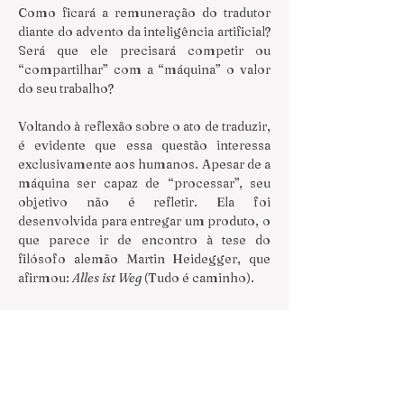
Como ficará a remuneração do tradutor 
diante do advento da inteligência artificial? 
Será que ele precisará competir ou 
“compartilhar” com a “máquina” o valor 
do seu trabalho?
Voltando à reflexão sobre o ato de traduzir, 
é evidente que essa questão interessa 
exclusivamente aos humanos. Apesar de a 
máquina ser capaz de “processar”, seu 
objetivo não é refletir. Ela foi 
desenvolvida para entregar um produto, o 
que parece ir de encontro à tese do 
filósofo alemão Martin Heidegger, que 
afirmou: 
Alles ist Weg
 (Tudo é caminho).
O fato é que um dos prazeres da tradução, 
assim como de outras atividades 
intelectuais, reside no caminho 
percorrido para alcançar um determinado 
resultado.