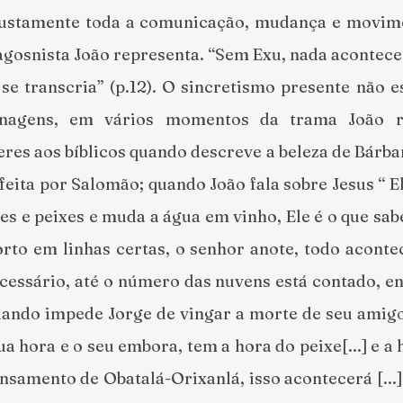
 justamente toda a comunicação, mudança e movime
gosnista João representa. “Sem Exu, nada acontece, 
 se transcria” (p.12). O sincretismo presente não e
nagens, em vários momentos da trama João re
res aos bíblicos quando descreve a beleza de Bárba
eita por Salomão; quando João fala sobre Jesus “ Ele
es e peixes e muda a água em vinho, Ele é o que sabe
orto em linhas certas, o senhor anote, todo aconte
cessário, até o número das nuvens está contado, ens
quando impede Jorge de vingar a morte de seu amigo 
ua hora e o seu embora, tem a hora do peixe[...] e a h
ensamento de Obatalá-Orixanlá, isso acontecerá [...