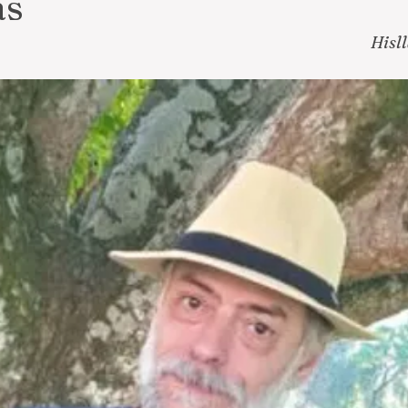
ás
Hisl