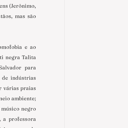
ens (Jerônimo, 
tãos, mas são 
omofobia e ao 
i negra Talita 
alvador para 
de indústrias 
várias praias 
eio ambiente; 
 músico negro 
 a professora 