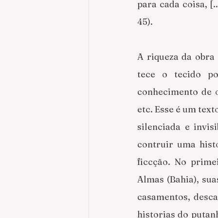
para cada coisa, [.
45). 
A riqueza da obra 
tece o tecido po
conhecimento de o
etc. Esse é um text
silenciada e invis
contruir uma hist
ficcção. No prime
Almas (Bahia), su
casamentos, desca
historias do putan