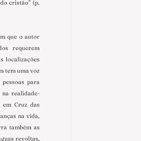
o cristão” (p. 
m que o autor 
dos requerem 
 localizações 
em tem uma voz 
e pessoas para 
 na realidade-
m em Cruz das 
nças na vida, 
rra também as 
guas revoltas, 