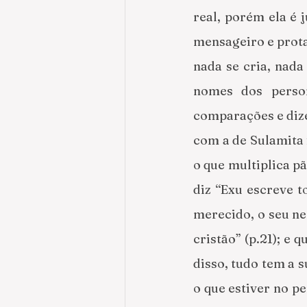
real, porém ela é
mensageiro e prota
nada se cria, nada
nomes dos perso
comparações e dize
com a de Sulamita f
o que multiplica pã
diz “Exu escreve t
merecido, o seu ne
cristão” (p.21); e 
disso, tudo tem a s
o que estiver no p