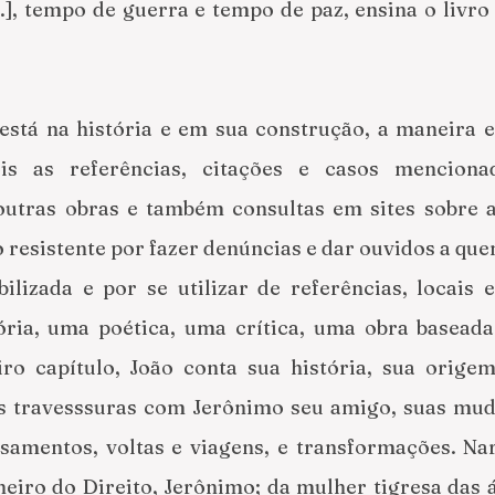
..], tempo de guerra e tempo de paz, ensina o livro d
está na história e em sua construção, a maneira e
is as referências, citações e casos menciona
utras obras e também consultas em sites sobre as
o resistente por fazer denúncias e dar ouvidos a qu
ibilizada e por se utilizar de referências, locais 
ória, uma poética, uma crítica, uma obra baseada
iro capítulo, João conta sua história, sua orige
as travesssuras com Jerônimo seu amigo, suas muda
samentos, voltas e viagens, e transformações. Na
heiro do Direito, Jerônimo; da mulher tigresa das á