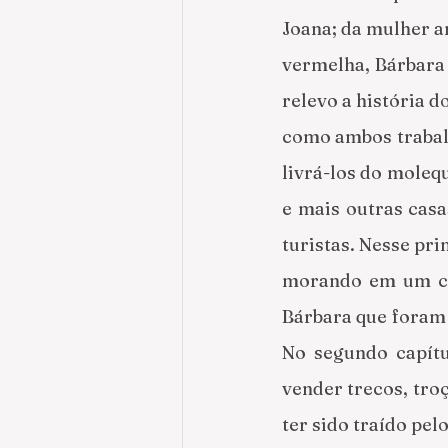
Joana; da mulher a
vermelha, Bárbara 
relevo a história d
como ambos trabalh
livrá-los do moleq
e mais outras casa
turistas. Nesse pri
morando em um cai
Bárbara que foram e
No segundo capítu
vender trecos, troç
ter sido traído pe