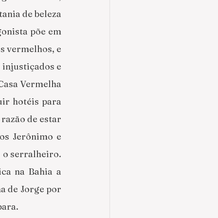
ania de beleza 
onista põe em 
s vermelhos, e 
njustiçados e 
 Casa Vermelha 
ir hotéis para 
razão de estar 
os Jerônimo e 
o serralheiro. 
ca na Bahia a 
a de Jorge por 
ara. 