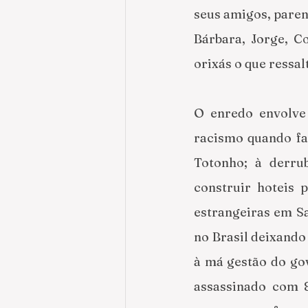
seus amigos, paren
Bárbara, Jorge, C
orixás o que ressa
O enredo envolve 
racismo quando fal
Totonho; à derru
construir hoteis p
estrangeiras em Sa
no Brasil deixando
à má gestão do gov
assassinado com 8