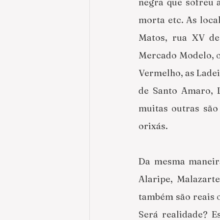
negra que sofreu a
morta etc. As loca
Matos, rua XV de 
Mercado Modelo, o t
Vermelho, as Ladei
de Santo Amaro, L
muitas outras são 
orixás. 
Da mesma maneira,
Alaripe, Malazarte
também são reais o 
Será realidade? Es