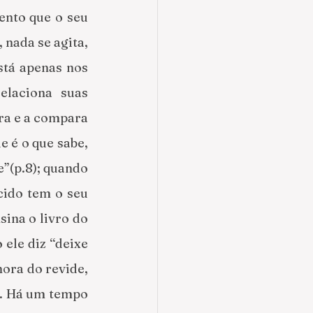
nto que o seu 
nada se agita, 
stá apenas nos 
laciona suas 
ra e a compara 
 é o que sabe, 
”(p.8); quando 
cido tem o seu 
ina o livro do 
ele diz “deixe 
ora do revide, 
]. Há um tempo 