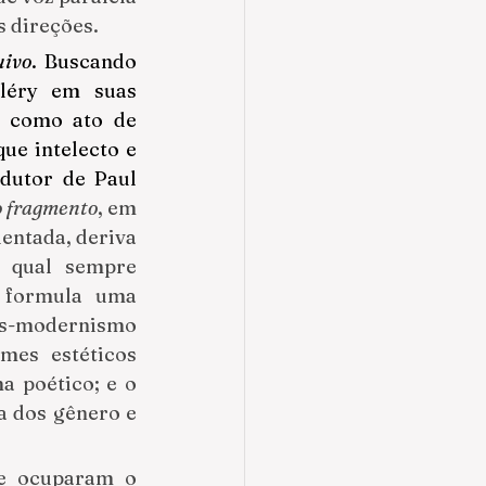
s direções.
uivo
. Buscando 
léry em suas 
 como ato de 
e intelecto e 
dutor de Paul 
o fragmento
, em 
entada, deriva 
 qual sempre 
 formula uma 
s-modernismo 
es estéticos 
 poético; e o 
a dos gênero e 
e ocuparam o 