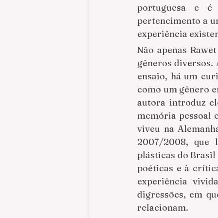
portuguesa e é 
pertencimento a u
experiência existen
Não apenas Rawet a
gêneros diversos. 
ensaio, há um curi
como um gênero ens
autora introduz e
memória pessoal e
viveu na Alemanha
2007/2008, que l
plásticas do Brasi
poéticas e à críti
experiência vivi
digressões, em qu
relacionam.