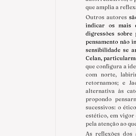
que amplia a refle
Outros autores 
sã
indicar os mais 
digressões sobre 
pensamento não int
sensibilidade se a
Celan, particularm
que configura a ide
com norte, labir
retornamos; e Ja
alternativa às c
propondo pensarmo
sucessivos: o étic
estético, em vigor 
pela atenção ao qu
As reflexões dos