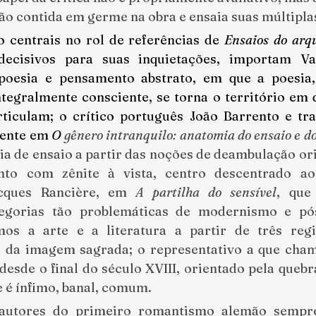
xão contida em germe na obra e ensaia suas múltipla
o centrais no rol de referências de 
Ensaios do arq
decisivos para suas inquietações, importam Va
poesia e pensamento abstrato, em que a poesia,
egralmente consciente, se torna o território em qu
rticulam; o crítico português João Barrento e tra
ente em 
O 
gênero intranquilo: anatomia do ensaio e d
ia de ensaio a partir das noções de deambulação ori
into com zênite à vista, centro descentrado ao
cques Rancière, em 
A partilha do sensível
, que
ategorias tão problemáticas de modernismo e pó
s a arte e a literatura a partir de três regim
o da imagem sagrada; o representativo a que chama
desde o final do século XVIII, orientado pela quebr
e é ínfimo, banal, comum.
 autores do primeiro romantismo alemão sempr