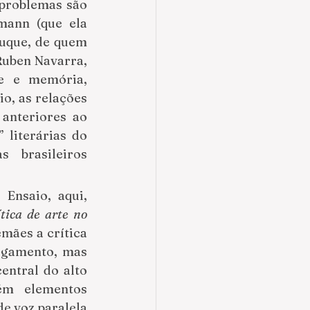
problemas são 
ann (que ela 
Duque, de quem 
uben Navarra, 
e e memória, 
o, as relações 
anteriores ao 
literárias do 
 brasileiros 
Ensaio, aqui, 
tica de arte no 
mães a crítica 
lgamento, mas 
ntral do alto 
m elementos 
e voz paralela 