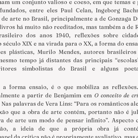
rmam um conjunto valioso e coeso, em que temas e 
undados, entre eles Paul Celan, Ingeborg Bachm
ca de arte no Brasil, principalmente a de Gonzaga 
livros há muito não reeditados, mas também a de R
rasileiro dos anos 1940, reflexões sobre cidad
 século XIX e na virada para o XX, a forma do ensai
es plásticas, Murilo Mendes, autores brasileiros 
smo tempo já distantes das principais “escolas” 
itores simbolistas do Brasil e alguns poetas
a forma ensaio, é o que mobiliza as reflexões. 
almente a partir de Benjamim em 
O conceito de crí
 Nas palavras de Vera Lins: “Para os românticos ale
exão que a obra de arte contém, portanto não é ju
a de arte um modo de pensar infinito”. Aspecto ce
ão, a ideia de que a própria obra já conté
papel da crítica não é propriamente avaliativo, mas d