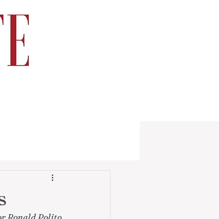
s
r Ronald Polito