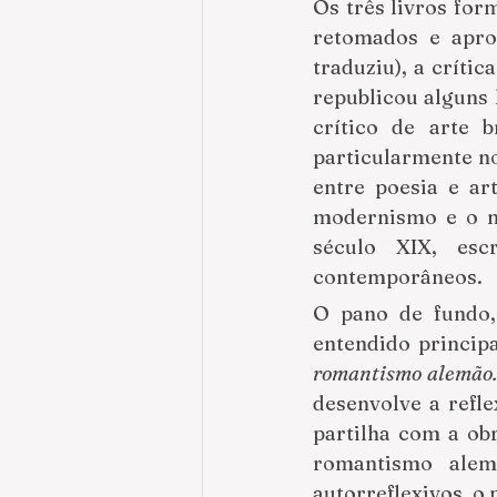
Os três livros fo
retomados e aprof
traduziu), a críti
republicou alguns 
crítico de arte b
particularmente no
entre poesia e art
modernismo e o me
século XIX, escr
contemporâneos.
O pano de fundo, 
entendido princip
romantismo alemão.
desenvolve a refl
partilha com a obr
romantismo alem
autorreflexivos, o 