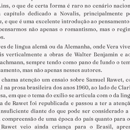
Lins, o que de certa forma é raro no cenário nacion
 capítulo dedicado a Novalis, principalmente p
n
, e que é uma excelente introdução ao pensamento 
pensarmos não apenas o romantismo, mas o regim
s.
res de língua alemã ou da Alemanha, onde Vera vive
is verticalmente a obras de Walter Benjamin e ao
Bachmann, sempre tendo como pano de fundo o tema 
camento, mas não apenas nesses autores.
, chama atenção um ensaio sobre Samuel Rawet, co
na prosa brasileira dos anos 1960, ao lado de Clari
a, em que o tema do exílio se articula com o da lin
a de Rawet foi republicada e passou a ter a atençã
suficiente diante do que pode ser considerado a p
 a compreensão de uma época do país quanto para o
 Rawet veio ainda criança para o Brasil, apren