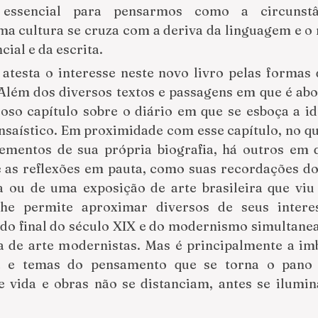
essencial para pensarmos como a circunstâ
ma cultura se cruza com a deriva da linguagem e o
cial e da escrita.
testa o interesse neste novo livro pelas formas d
Além dos diversos textos e passagens em que é abo
oso capítulo sobre o diário em que se esboça a ide
aístico. Em proximidade com esse capítulo, no qual
lementos de sua própria biografia, há outros em q
 as reflexões em pauta, como suas recordações do
 ou de uma exposição de arte brasileira que viu
he permite aproximar diversos de seus interess
l do final do século XIX e do modernismo simultane
ca de arte modernistas. Mas é principalmente a imb
da e temas do pensamento que se torna o pano 
e vida e obras não se distanciam, antes se ilumin