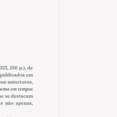
23, 156 p.), de 
publicados em 
periódicos e coletâneas ao longo dos anos, se soma a dois trabalhos seus anteriores, 
oema em tempos 
ue se destacam 
s não apenas, 