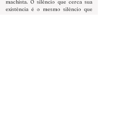
machista. O silêncio que cerca sua 
existência é o mesmo silêncio que 
encerra a vida de tantas mulheres e 
meninas, submetidas às violências 
de nossa sociedade. O contraste 
entre as trajetórias familiares que 
abrigam os três personagens 
remete-nos à célebre abertura de 
Anna Karenina (Tolstói), onde 
ficamos sabendo que 
cada família 
infeliz é infeliz à sua maneira
, ao 
passo em que todas as famílias 
felizes – com a de Rubens e Marta, 
os “padrinhos” de Vitor – se 
parecem. 
----------------------------------------
----------------------------
Romance: 
Tubiano
Editora: Quintal Edições, 2022.