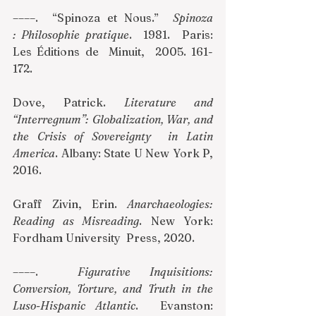
––––.  “Spinoza et Nous.”  
Spinoza 
: Philosophie pratique
.  1981.  Paris: 
Les Éditions de  Minuit,  2005. 161-
172. 
Dove, Patrick. 
Literature and 
“Interregnum”: Globalization, War, and 
the Crisis of Sovereignty 
in Latin 
America
. Albany: State U New York P, 
2016. 
Graff Zivin, Erin. 
Anarchaeologies: 
Reading as Misreading
. New York: 
Fordham University  Press, 2020. 
––––.  
Figurative Inquisitions: 
Conversion, Torture, and Truth in the 
Luso-Hispanic Atlantic
.  Evanston: 