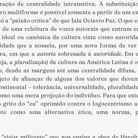
ação de centralidade intransitiva. A substituiçã
ro multiforme é possível somente a partir de um exe
ui a “paixão crítica” de que fala Octavio Paz. O que e
s de uma releitura de vozes autorais que entram 
 ideal ou canônica da cultura vista como autorid
ridade que a nomeia, por uma nova forma de ver a
ra, em que a 
autoria
 sobrenada
à
 autoridade.
ja, a 
pluralização
) da cultura na América Latina é o 
o, desde as margens até uma centralidade difusa, 
eto de afiançar de alguns dos valores que devem 
ntinental – tolerância, universalidade, pluralidade
omo uma mera projeção do indivíduo. Para que este
grito do “eu” oprimido contra o logocentrismo aut
ste como uma alternativa ética, uma norma, p
 “rigor militante” que nos ensina a obra de Harol