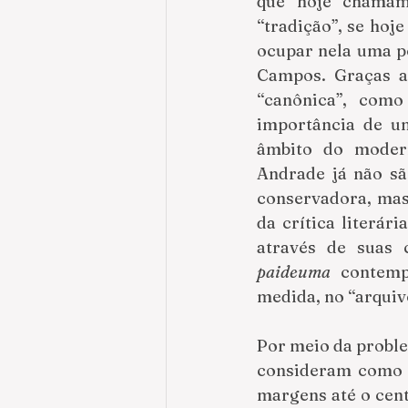
que hoje chamam
“tradição”, se hoje
ocupar nela uma po
Campos. Graças ao
“canônica”, com
importância de um
âmbito do modern
Andrade já não são
conservadora, mas
da crítica literár
paideuma
 contemp
medida, no “arquiv
Por meio da problem
consideram como “o
margens até o cent