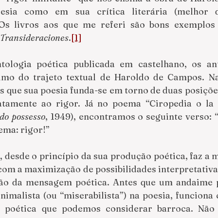
sia como em sua crítica literária (melhor d
 Os livros aos que me referi são bons exemplos 
Transideraciones
.
[1]
tologia poética publicada em castelhano, os ant
o do trajeto textual de Haroldo de Campos. Na 
s que sua poesia funda-se em torno de duas posiçõe
atamente ao rigor. Já no poema “Ciropedia o la 
do possesso
, 1949), encontramos o seguinte verso: 
ema: rigor!”
, desde o princípio da sua produção poética, faz a 
com a maximização de possibilidades interpretativas
ão da mensagem poética. Antes que um andaime p
malista (ou “miserabilista”) na poesia, funciona 
 poética que podemos considerar barroca. Não 