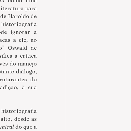
os como uma 
iteratura para 
de Haroldo de 
istoriografia 
de ignorar a 
ças a ele, no 
o” Oswald de 
ica a crítica 
vés do manejo 
tante diálogo, 
através de suas copiosas traduções, com poética ou poetas estruturantes do 
dição, à sua 
historiografia 
alto, desde as 
entral
 do que a 