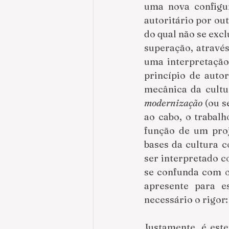
uma nova configur
autoritário por out
do qual não se excl
superação, atravé
uma interpretação
princípio de auto
mecânica da cultu
modernização 
(ou se
ao cabo, o trabalh
função de um proj
bases da cultura co
ser interpretado c
se confunda com o 
apresente para e
necessário o rigor:
Justamente, é este