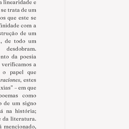
 linearidade e 
se trata de um 
s que este se 
inidade com a 
strução de um 
a, de todo um 
 desdobram. 
to da poesia 
verificamos a 
 o papel que 
raciones
, estes 
xias” – em que 
 poemas como 
o de um signo 
 na história; 
da literatura. 
á mencionado, 