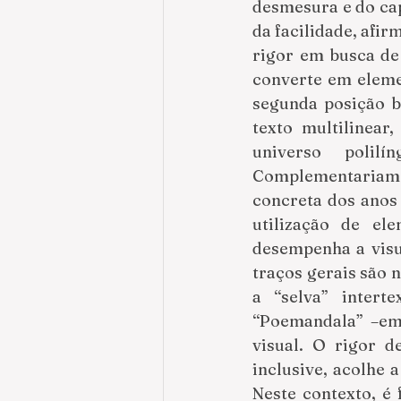
desmesura e do cap
da facilidade, afir
rigor em busca de
converte em eleme
segunda posição b
texto multilinear
universo polil
Complementariame
concreta dos anos 
utilização de el
desempenha a visu
traços gerais são 
a “selva” intert
“Poemandala” –em 
visual. O rigor d
inclusive, acolhe 
Neste contexto, é