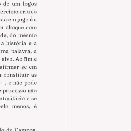
o de um logos 
rcício crítico 
stá em jogo é a 
em choque com 
ade, do mesmo 
 história e a 
 Em uma palavra, a 
alvo. Ao fim e 
afirmar-se em 
constituir as 
 –, e não pode 
 processo não 
oritário e se 
elo menos, é 
do de Campos, 