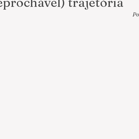
eprochável) trajetória
Po