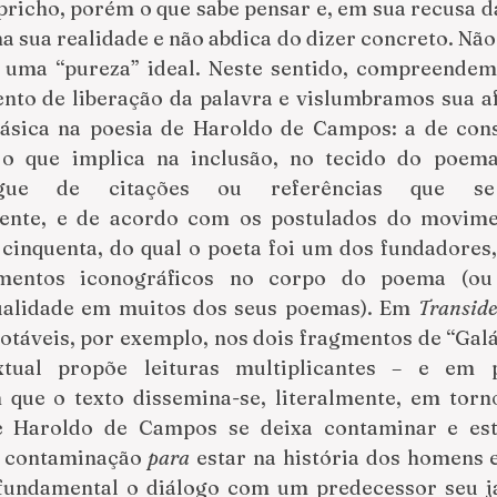
richo, porém o que sabe pensar e, em sua
recusa da
ma sua realidade e não abdica do dizer concreto. Não 
 uma “pureza” ideal. Neste sentido, compreendemo
nto de liberação da palavra e vislumbramos sua af
ásica na poesia de Haroldo de Campos: a de con
, o que implica na inclusão, no tecido do poem
íngue de citações ou referências que se
nte, e de acordo com os postulados do movimen
cinquenta, do qual o poeta foi um dos fundadores, 
ementos iconográficos no corpo do poema (ou
alidade em muitos dos seus poemas). Em 
Transide
notáveis, por exemplo, nos dois fragmentos de “Galá
extual propõe leituras multiplicantes – e em
que o texto dissemina-se, literalmente, em torn
e Haroldo de Campos se deixa contaminar e está
a contaminação 
para 
estar na história dos homens e 
 fundamental o diálogo com um predecessor seu j