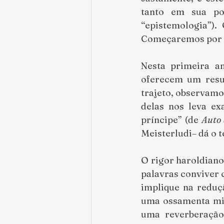
tanto em sua poe
“epistemologia”).
Começaremos por 
Nesta primeira an
oferecem um resum
trajeto, observamo
delas nos leva ex
príncipe” (de 
Auto 
Meisterludi– dá o t
O rigor haroldiano
palavras conviver 
implique na reduç
uma ossamenta mini
uma reverberação