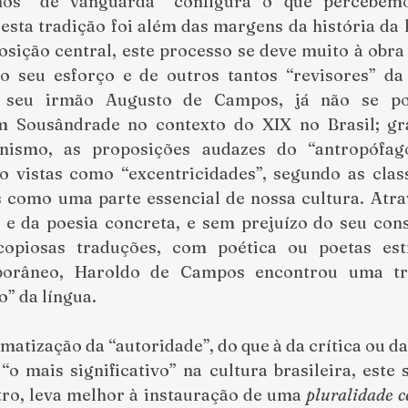
os “de vanguarda” configura o que percebem
 esta tradição foi além das margens da história da l
sição central, este processo se deve muito à obra 
 seu esforço e de outros tantos “revisores” da h
o seu irmão Augusto de Campos, já não se po
 Sousândrade no contexto do XIX no Brasil; gra
ismo, as proposições audazes do “antropófag
 vistas como “excentricidades”, segundo as classif
 como uma parte essencial de nossa cultura. Atra
ia e da poesia concreta, e sem prejuízo do seu cons
orâneo, Haroldo de Campos encontrou uma tra
o” da língua.
atização da “autoridade”, do que à da crítica ou da 
 mais significativo” na cultura brasileira, este s
ro, leva melhor à instauração de uma 
pluralidade c