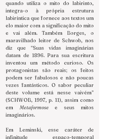
quando utiliza o mito do labirinto, 
integra-o à própria estrutura 
labiríntica que fornece aos textos um 
elo maior com a significação do mito 
e vai além. Também Borges, o 
maravilhado leitor de Schwob, nos 
diz que “Suas vidas imaginárias 
datam de 1896. Para sua escritura 
inventou um método curioso. Os 
protagonistas são reais; os feitos 
podem ser fabulosos e não poucas 
vezes fantásticos. O sabor peculiar 
deste volume está nesse vaivém” 
(SCHWOB, 1997,
p. 11), assim como 
em 
Metaformose 
e seus mitos 
imaginários.
Em Leminski, esse caráter de 
infinitude espaço-temporal 