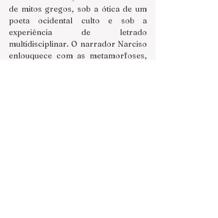
de mitos gregos, sob a ótica de um 
poeta ocidental culto e sob a 
experiência de letrado 
multidisciplinar. O narrador Narciso 
enlouquece com as metamorfoses, 
as “mudanças de tudo em tudo”, 
sobretudo evidencia o projeto 
leminskiano de autoleitura, em que o 
narrador-personagem se confunde 
com o narrador-Leminski. O jogo 
dos espelhos é um tema presente na 
obra do autor, e na metamorfose de 
Eco, relaciona o som das palavras 
com sua forma concreta como os 
sons que se fixam com as letras do 
alfabeto: “Que é um eco senão a 
transformação de uma voz em 
pedra, no eternamente idêntico a si 