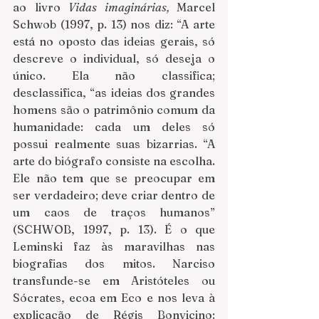
ao livro 
Vidas imaginárias, 
Marcel 
Schwob (1997, p. 13) nos diz: “A arte 
está no oposto das ideias gerais, só 
descreve o individual, só deseja o 
único. Ela não classifica; 
desclassifica, “as ideias dos grandes 
homens são o patrimônio comum da 
humanidade: cada um deles só 
possui realmente suas bizarrias. “A 
arte do biógrafo consiste na escolha. 
Ele não tem que se preocupar em 
ser verdadeiro; deve criar dentro de 
um caos de traços humanos” 
(SCHWOB, 1997, p. 13). É o que 
Leminski faz às maravilhas nas 
biografias dos mitos. Narciso 
transfunde-se em Aristóteles ou 
Sócrates, ecoa em Eco e nos leva à 
explicação de Régis Bonvicino: 