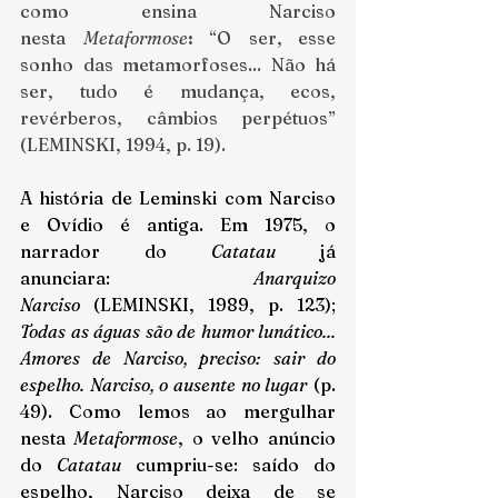
como ensina Narciso 
nesta 
Metaformose
: 
“O ser,
esse 
sonho das metamorfoses... Não há 
ser, tudo é mudança, ecos, 
revérberos, câmbios perpétuos” 
(LEMINSKI, 1994, p. 19).
A história de Leminski com Narciso 
e Ovídio é antiga. Em 1975, o 
narrador do 
Catatau
já 
anunciara: 
Anarquizo 
Narciso
(LEMINSKI, 1989, p. 123
); 
Todas as águas são de humor lunático... 
Amores de Narciso, preciso: sair do 
espelho. Narciso, o ausente no lugar
 (p. 
49). Como lemos ao mergulhar 
nesta
 Metaformose
, o velho anúncio 
do 
Catatau
 cumpriu-se: saído do 
espelho, Narciso deixa de se 