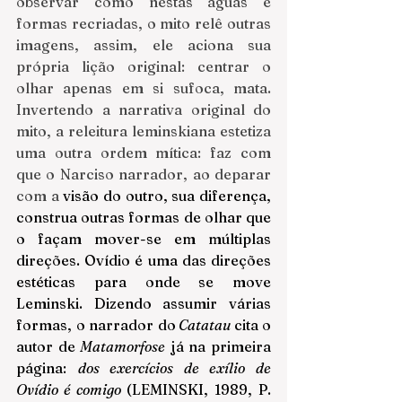
observar como nestas águas e 
formas recriadas, o mito relê outras 
imagens, assim, ele aciona sua 
própria lição original: centrar o 
olhar apenas em si sufoca, mata. 
Invertendo a narrativa original do 
mito, a releitura leminskiana estetiza 
uma outra ordem mítica: faz com 
que o Narciso narrador, ao deparar 
com a 
visão do outro, sua diferença, 
construa outras formas de olhar que 
o façam mover-se em múltiplas 
direções. Ovídio é uma das direções 
estéticas para onde se move 
Leminski. Dizendo assumir várias 
formas, o narrador do
 Catatau
cita o 
autor de 
Matamorfose
 já na primeira 
página: 
dos exercícios de exílio de 
Ovídio é comigo 
(LEMINSKI, 1989, P. 