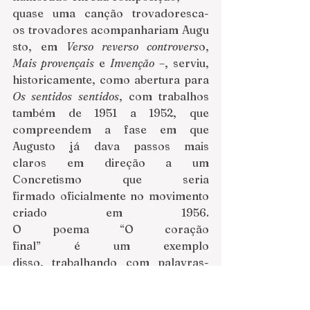
quase uma canção trovadoresca- 
os trovadores acompanhariam Augu
sto, em 
Verso reverso controvers
o, 
Mais provençais 
e 
Invenção 
–, serviu, 
historicamente, como abertura para 
Os sentidos sentidos
, com trabalhos 
também de 1951 a 1952, que 
compreendem a fase em que 
Augusto já dava passos mais 
claros em direção a um 
Concretismo que seria 
firmado oficialmente no movimento 
criado em 1956. 
O poema “O coração 
final” é um exemplo 
disso, trabalhando com palavras-
montagem, como Joyce: 
“Gladiatouro inc'oyable polindo as 