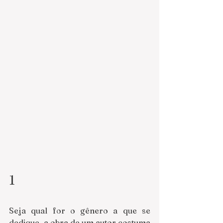
1
Seja qual for o gênero a que se 
dedique, a obra de um autor costuma 