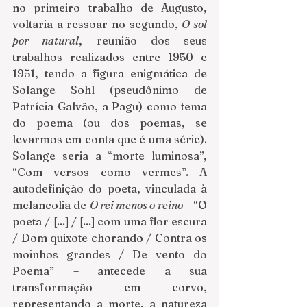
no primeiro trabalho de Augusto, 
voltaria a ressoar no segundo, 
O sol 
por natural
, reunião dos seus 
trabalhos realizados entre 1950 e 
1951, tendo a figura enigmática de 
Solange Sohl (pseudônimo de 
Patrícia Galvão, a Pagu) como tema 
do poema (ou dos poemas, se 
levarmos em conta que é uma série). 
Solange seria a “morte luminosa”, 
“Com versos como vermes”. A 
autodefinição do poeta, vinculada à 
melancolia de 
O rei menos o reino 
– “O 
poeta / [...] / [...] com uma flor escura 
/ Dom quixote chorando / Contra os 
moinhos grandes / De vento do 
Poema” – antecede a sua 
transformação em corvo, 
representando a morte, a natureza 